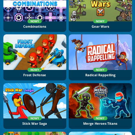
NOWY
NOWY
Combinations
Gear Wars
NOWY
NOWY
Frost Defense
Radical Rappelling
NOWY
NOWY
Stick War Saga
Merge Heroes Titans