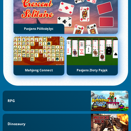
Pasjans Półksiężyc
Mahjong Connect
Pasjans Złoty Pająk
RPG
Dinozaury