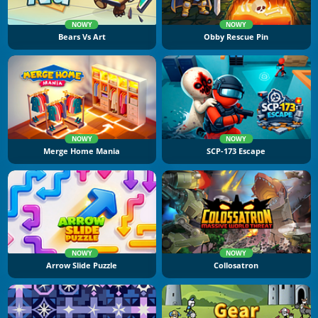
NOWY
NOWY
Bears Vs Art
Obby Rescue Pin
NOWY
NOWY
Merge Home Mania
SCP-173 Escape
NOWY
NOWY
Arrow Slide Puzzle
Collosatron