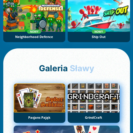
NOWY
NOWY
Neighborhood Defence
Ship Out
Galeria
Sławy
Pasjans Pająk
GrindCraft