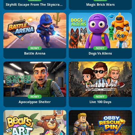
Skyhill: Escape From The Skyscraper
Magic Brick Wars
NOWY
NOWY
Battle Arena
Dogs Vs Aliens
NOWY
NOWY
Apocalypse Shelter
Live 100 Days