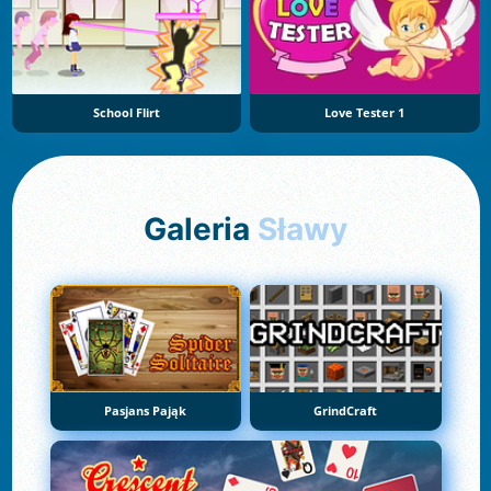
School Flirt
Love Tester 1
Galeria
Sławy
Pasjans Pająk
GrindCraft