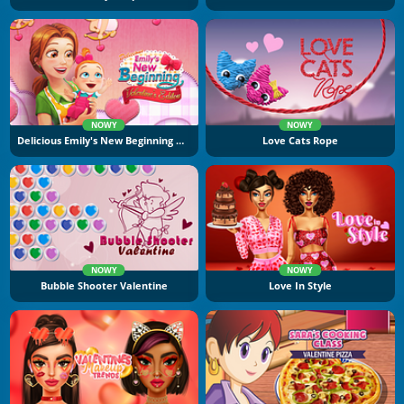
NOWY
NOWY
Delicious Emily's New Beginning Valentine's Edition
Love Cats Rope
NOWY
NOWY
Bubble Shooter Valentine
Love In Style