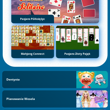
Pasjans Półksiężyc
Mahjong Connect
Pasjans Złoty Pająk
Dentysta
Planowanie Wesela