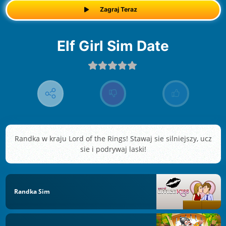
Zagraj Teraz
Elf Girl Sim Date
Randka w kraju Lord of the Rings! Stawaj sie silniejszy, ucz
sie i podrywaj laski!
Randka Sim