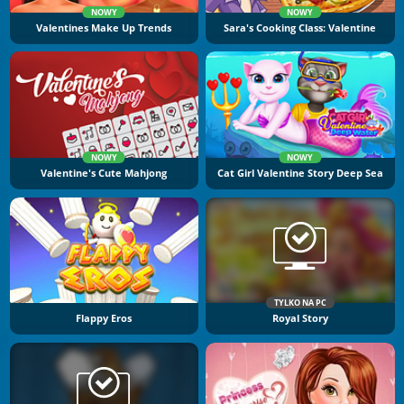
NOWY
NOWY
Valentines Make Up Trends
Sara's Cooking Class: Valentine
NOWY
NOWY
Valentine's Cute Mahjong
Cat Girl Valentine Story Deep Sea
TYLKO NA PC
Flappy Eros
Royal Story