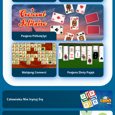
Pasjans Półksiężyc
Mahjong Connect
Pasjans Złoty Pająk
Człowieku Nie Irytuj Się