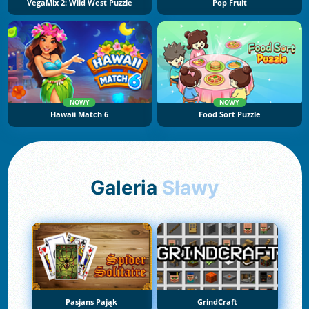
VegaMix 2: Wild West Puzzle
Pop Fruit
NOWY
NOWY
Hawaii Match 6
Food Sort Puzzle
Galeria
Sławy
Pasjans Pająk
GrindCraft