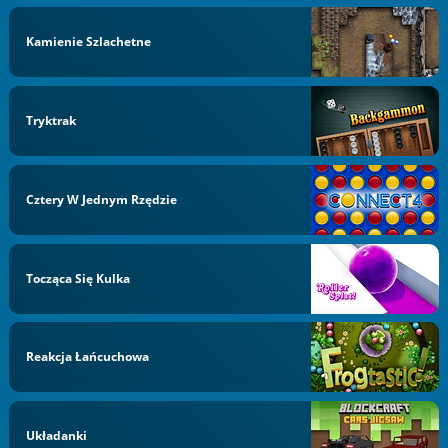
Kamienie Szlachetne
Tryktrak
Cztery W Jednym Rzędzie
Tocząca Się Kulka
Reakcja Łańcuchowa
Układanki