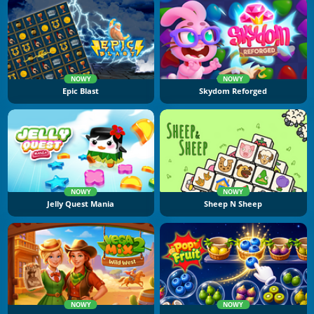
NOWY
NOWY
Epic Blast
Skydom Reforged
NOWY
NOWY
Jelly Quest Mania
Sheep N Sheep
NOWY
NOWY