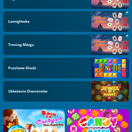
Łamigłówka
Trening Mózgu
Puzzlowe Klocki
Układanie Diamentów