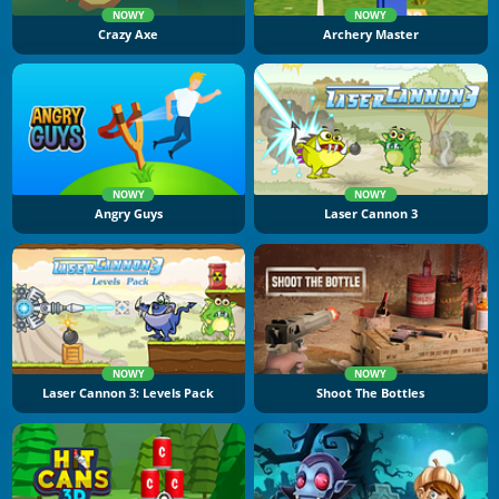
NOWY
NOWY
Crazy Axe
Archery Master
NOWY
NOWY
Angry Guys
Laser Cannon 3
NOWY
NOWY
Laser Cannon 3: Levels Pack
Shoot The Bottles