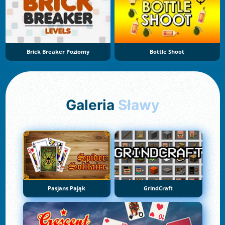
Brick Breaker Poziomy
Bottle Shoot
Galeria
Sławy
Pasjans Pająk
GrindCraft