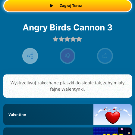
Zagraj Teraz
Angry Birds Cannon 3
Wystrzeliwuj zakochane ptaszki do siebie tak, żeby miały
fajne Walentynki.
Valentine