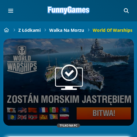
Z Łódkami
Walka Na Morzu
World Of Warships
TYLKO NA PC