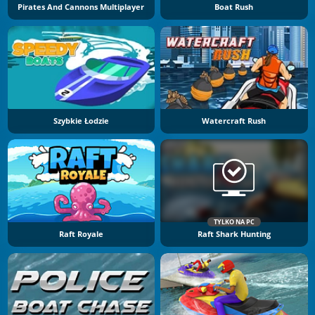
Pirates And Cannons Multiplayer
Boat Rush
Szybkie Łodzie
Watercraft Rush
TYLKO NA PC
Raft Royale
Raft Shark Hunting