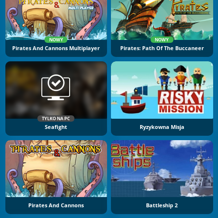
NOWY
NOWY
Pirates And Cannons Multiplayer
Pirates: Path Of The Buccaneer
TYLKO NA PC
Seafight
Ryzykowna Misja
Pirates And Cannons
Battleship 2