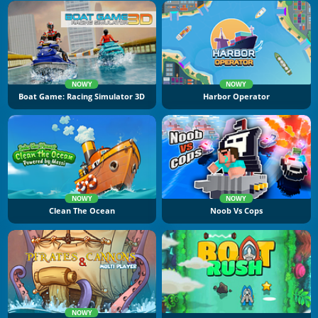
NOWY
NOWY
Boat Game: Racing Simulator 3D
Harbor Operator
NOWY
NOWY
Clean The Ocean
Noob Vs Cops
NOWY