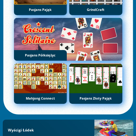
Pasjans Pająk
GrindCraft
Pasjans Półksiężyc
Mahjong Connect
Pasjans Złoty Pająk
Wyścigi Łódek