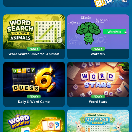
NOWY
NOWY
Word Search Universe: Animals
WordMix
NOWY
NOWY
Daily 6: Word Game
Word Stars