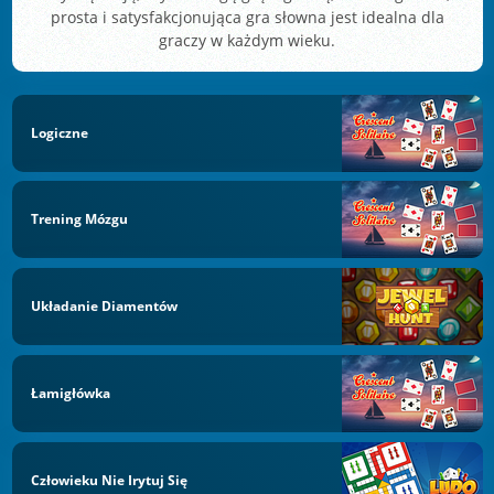
prosta i satysfakcjonująca gra słowna jest idealna dla
graczy w każdym wieku.
Logiczne
Trening Mózgu
Układanie Diamentów
Łamigłówka
Człowieku Nie Irytuj Się