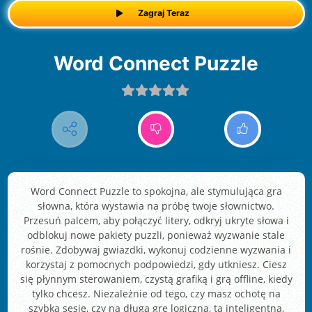
Zagraj Teraz
Word Connect Puzzle
Word Connect Puzzle to spokojna, ale stymulująca gra
słowna, która wystawia na próbę twoje słownictwo.
Przesuń palcem, aby połączyć litery, odkryj ukryte słowa i
odblokuj nowe pakiety puzzli, ponieważ wyzwanie stale
rośnie. Zdobywaj gwiazdki, wykonuj codzienne wyzwania i
korzystaj z pomocnych podpowiedzi, gdy utkniesz. Ciesz
się płynnym sterowaniem, czystą grafiką i grą offline, kiedy
tylko chcesz. Niezależnie od tego, czy masz ochotę na
szybką sesję, czy na długą grę logiczną, ta inteligentna,