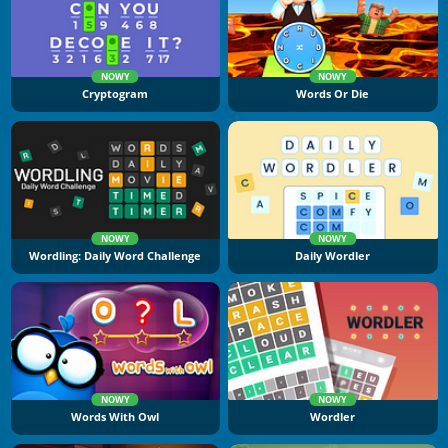
NOWY
NOWY
Cryptogram
Words Or Die
NOWY
NOWY
Wordling: Daily Word Challenge
Daily Wordler
NOWY
NOWY
Words With Owl
Wordler