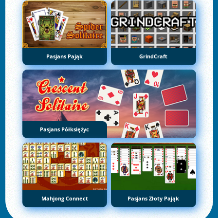
Pasjans Pająk
GrindCraft
Pasjans Półksiężyc
Mahjong Connect
Pasjans Złoty Pająk