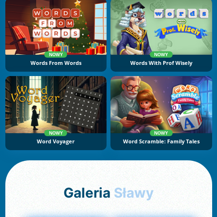
NOWY
NOWY
Words From Words
Words With Prof Wisely
NOWY
NOWY
Word Voyager
Word Scramble: Family Tales
Galeria
Sławy