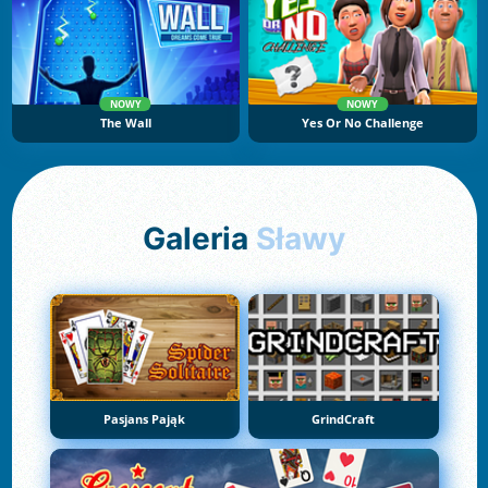
NOWY
NOWY
The Wall
Yes Or No Challenge
Galeria
Sławy
Pasjans Pająk
GrindCraft