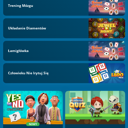
Trening Mózgu
Układanie Diamentów
Łamigłówka
Człowieku Nie Irytuj Się
NOWY