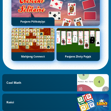
Pasjans Półksiężyc
Mahjong Connect
Pasjans Złoty Pająk
Cool Math
Kości