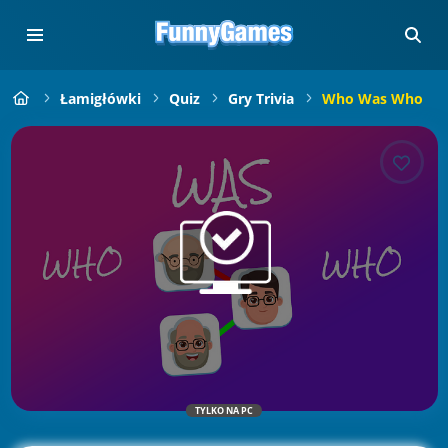
Łamigłówki
Quiz
Gry Trivia
Who Was Who
TYLKO NA PC