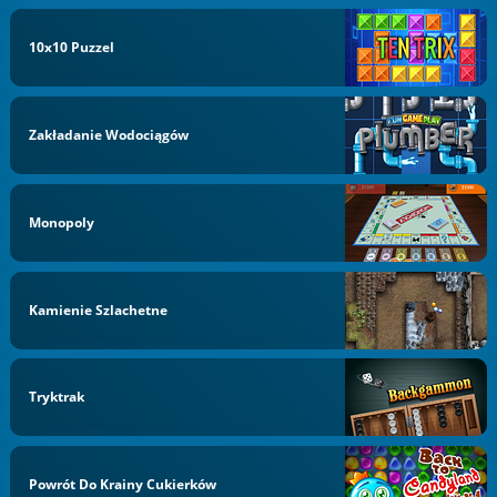
10x10 Puzzel
Zakładanie Wodociągów
Monopoly
Kamienie Szlachetne
Tryktrak
Powrót Do Krainy Cukierków