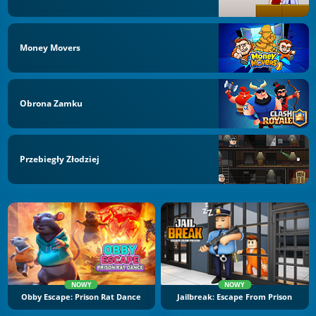
Money Movers
Obrona Zamku
Przebiegły Złodziej
NOWY
NOWY
Obby Escape: Prison Rat Dance
Jailbreak: Escape From Prison