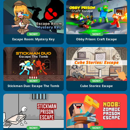
NOWY
NOWY
Escape Room: Mystery Key
Obby Prison: Craft Escape
NOWY
NOWY
Stickman Duo: Escape The Tomb
Cube Stories: Escape
NOWY
NOWY