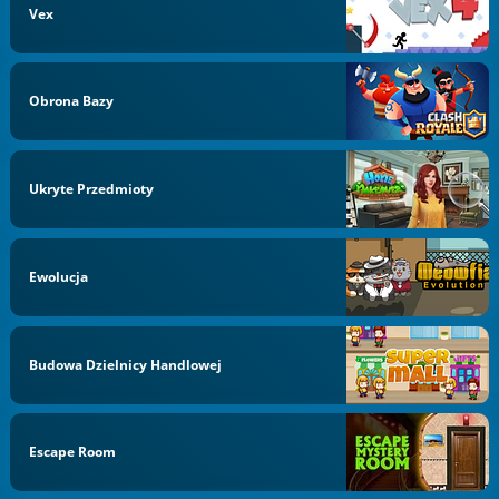
Vex
Obrona Bazy
Ukryte Przedmioty
Ewolucja
Budowa Dzielnicy Handlowej
Escape Room