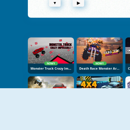
▼
▶
NOWY
NOWY
Monster Truck Crazy Impossible
Death Race Monster Arena
Offroad Monster Truck
4x4 Offroad Monster Trucks