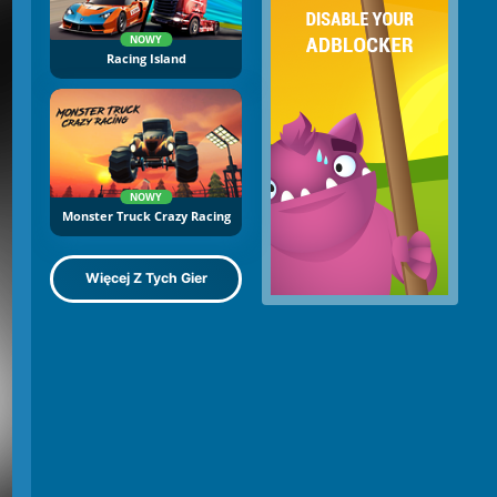
NOWY
Racing Island
NOWY
Monster Truck Crazy Racing
Więcej Z Tych Gier