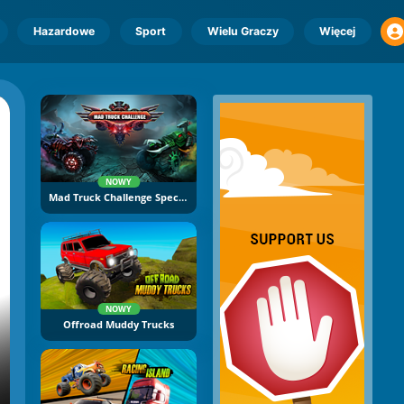
Hazardowe
Sport
Wielu Graczy
Więcej
NOWY
Mad Truck Challenge Special
NOWY
Offroad Muddy Trucks