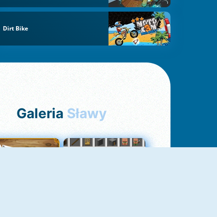
Dirt Bike
Galeria
Sławy
Pasjans Pająk
GrindCraft