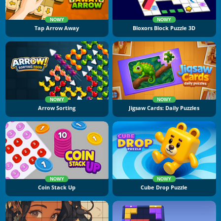
NOWY
NOWY
Tap Arrow Away
Bloxors Block Puzzle 3D
NOWY
NOWY
Arrow Sorting
Jigsaw Cards: Daily Puzzles
NOWY
NOWY
Coin Stack Up
Cube Drop Puzzle