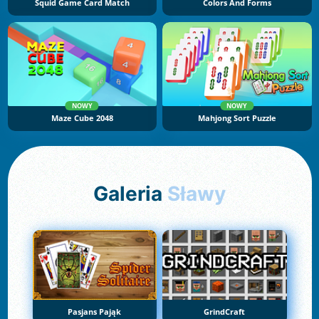
Squid Game Card Match
Colors And Forms
NOWY
NOWY
Maze Cube 2048
Mahjong Sort Puzzle
Galeria
Sławy
Pasjans Pająk
GrindCraft