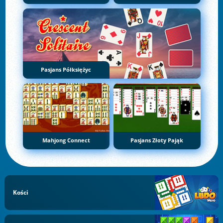
Pasjans Półksiężyc
Mahjong Connect
Pasjans Złoty Pająk
Kości