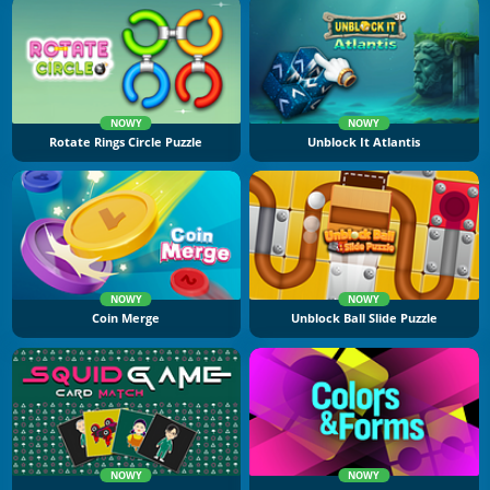
NOWY
NOWY
Rotate Rings Circle Puzzle
Unblock It Atlantis
NOWY
NOWY
Coin Merge
Unblock Ball Slide Puzzle
NOWY
NOWY