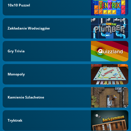
10x10 Puzzel
Zakładanie Wodociągów
Gry Trivia
Monopoly
Kamienie Szlachetne
Tryktrak