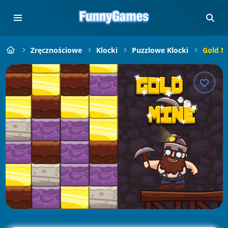
Zręcznościowe
Klocki
Puzzlowe Klocki
Gold M