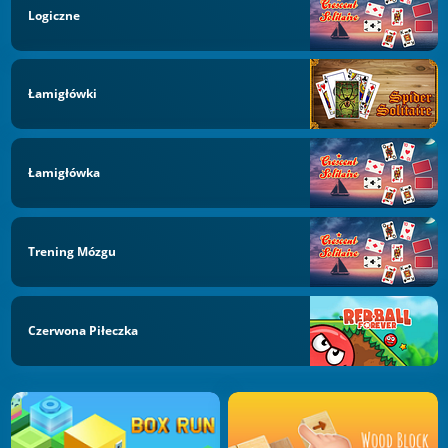
Logiczne
Łamigłówki
Łamigłówka
Trening Mózgu
Czerwona Piłeczka