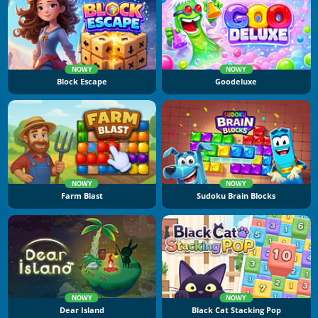
NOWY
NOWY
Block Escape
Goodeluxe
NOWY
NOWY
Farm Blast
Sudoku Brain Blocks
NOWY
NOWY
Dear Island
Black Cat Stacking Pop