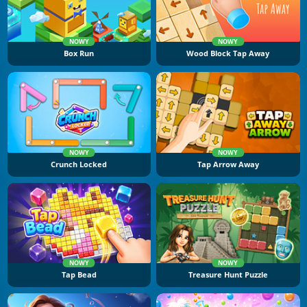
NOWY
NOWY
Box Run
Wood Block Tap Away
NOWY
NOWY
Crunch Locked
Tap Arrow Away
NOWY
NOWY
Tap Bead
Treasure Hunt Puzzle