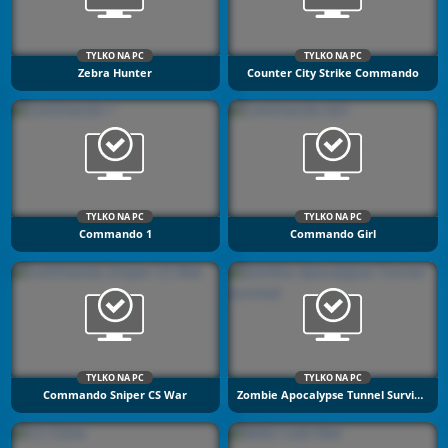
TYLKO NA PC
TYLKO NA PC
Zebra Hunter
Counter City Strike Commando
TYLKO NA PC
TYLKO NA PC
Commando 1
Commando Girl
TYLKO NA PC
TYLKO NA PC
Commando Sniper CS War
Zombie Apocalypse Tunnel Survival