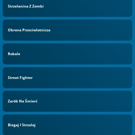
Strzelanina Z Zombi
Obrona Przeciwlotnicza
Robale
Street Fighter
Zarób Na Śmierć
Biegaj I Strzelaj