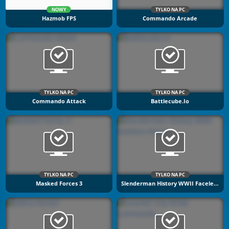
NOWY
TYLKO NA PC
Hazmob FPS
Commando Arcade
TYLKO NA PC
TYLKO NA PC
Commando Attack
Battlecube.io
TYLKO NA PC
TYLKO NA PC
Masked Forces 3
Slenderman History WWII Faceless Horror