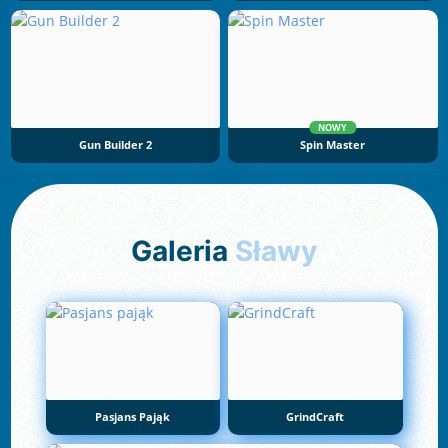
NOWY
Gun Builder 2
Spin Master
Galeria
Sławy
Pasjans Pająk
GrindCraft