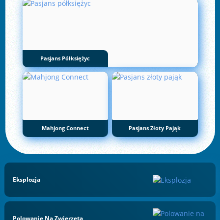
Pasjans Półksiężyc
Mahjong Connect
Pasjans Złoty Pająk
Eksplozja
Polowanie Na Zwierzęta