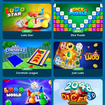
NOWY
NOWY
Ludo Star
Dice Puzzle
NOWY
NOWY
Cornhole League
Just Ludo