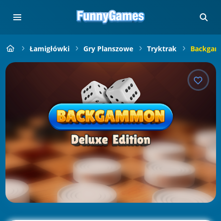
Łamigłówki
Gry Planszowe
Tryktrak
Backgam