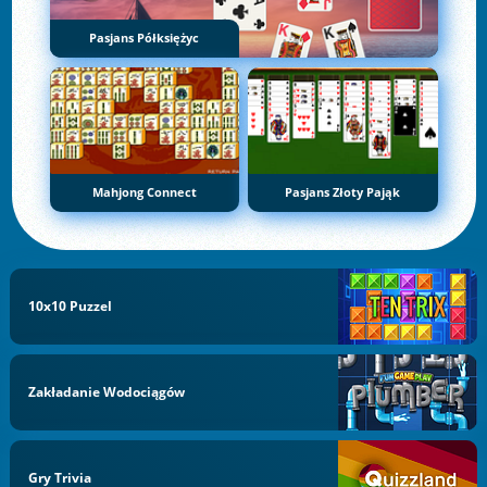
Pasjans Półksiężyc
Mahjong Connect
Pasjans Złoty Pająk
10x10 Puzzel
Zakładanie Wodociągów
Gry Trivia