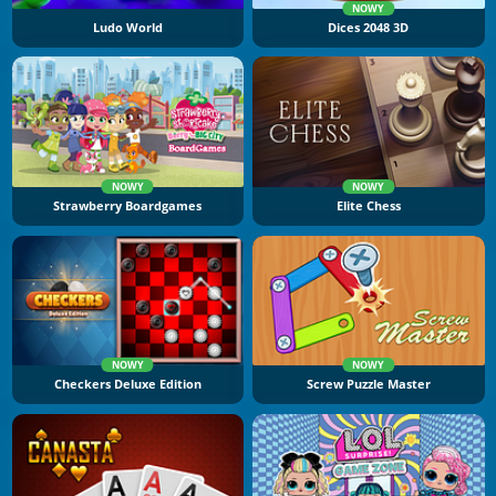
NOWY
Ludo World
Dices 2048 3D
NOWY
NOWY
Strawberry Boardgames
Elite Chess
NOWY
NOWY
Checkers Deluxe Edition
Screw Puzzle Master