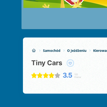
Samochód
O Jeżdżeniu
Kierow
Tiny Cars
3.5
102
Ocena: