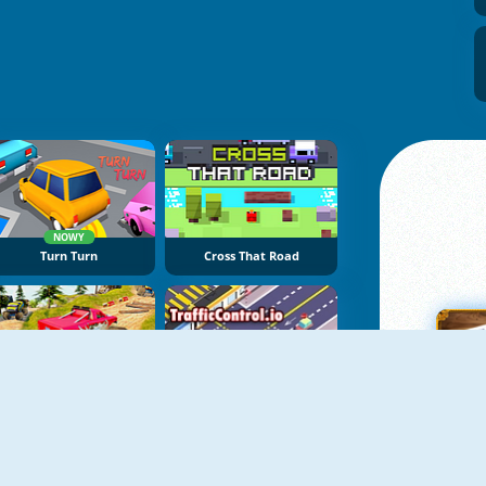
NOWY
Turn Turn
Cross That Road
Ultimate MonsterTruck Race
TrafficControl.io