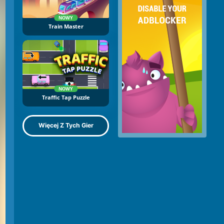
NOWY
Train Master
NOWY
Traffic Tap Puzzle
Więcej Z Tych Gier