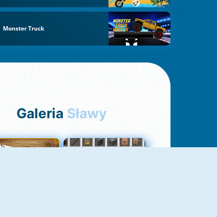
Monster Truck
Galeria
Sławy
Pasjans Pająk
GrindCraft