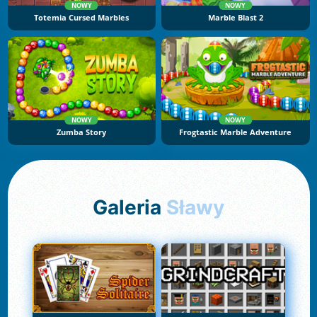
NOWY
NOWY
Totemia Cursed Marbles
Marble Blast 2
NOWY
NOWY
Zumba Story
Frogtastic Marble Adventure
Galeria
Sławy