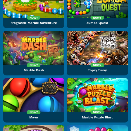
NOWY
NOWY
Frogtastic Marble Adventure
Zumba Quest
NOWY
NOWY
Marble Dash
Topsy Turvy
NOWY
NOWY
Maya
Marble Puzzle Blast