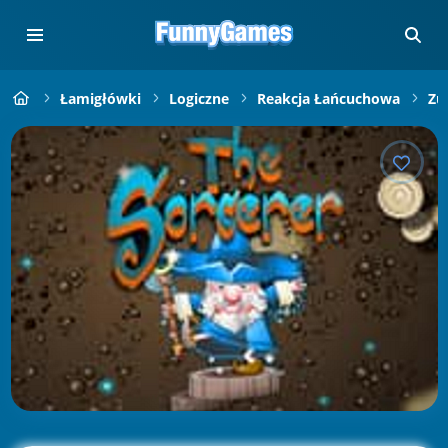
Łamigłówki
Logiczne
Reakcja Łańcuchowa
Zu