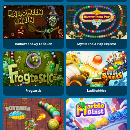
Halloweenowy Łańcuch
Mystic India Pop Express
NOWY
Frogtastic
Ludibubbles