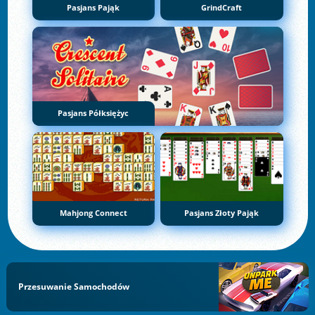
Pasjans Pająk
GrindCraft
Pasjans Półksiężyc
Mahjong Connect
Pasjans Złoty Pająk
Przesuwanie Samochodów