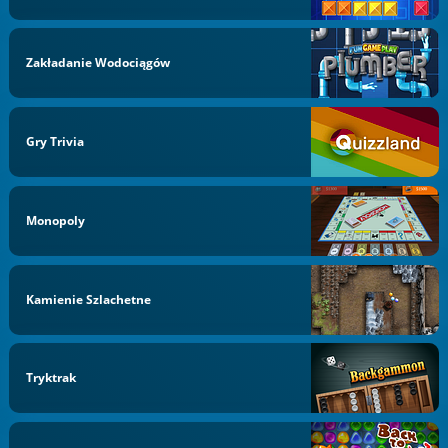
Zakładanie Wodociągów
Gry Trivia
Monopoly
Kamienie Szlachetne
Tryktrak