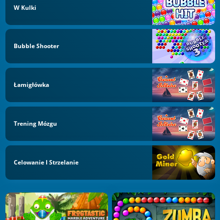
W Kulki
Bubble Shooter
Łamigłówka
Trening Mózgu
Celowanie I Strzelanie