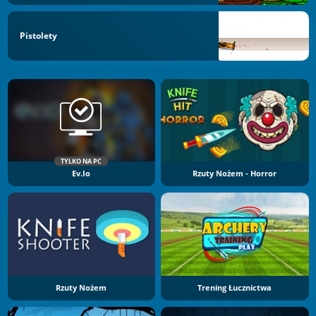
Pistolety
TYLKO NA PC
Ev.io
Rzuty Nożem - Horror
Rzuty Nożem
Trening Łucznictwa