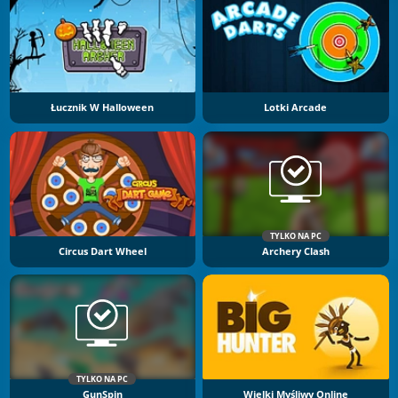
Łucznik W Halloween
Lotki Arcade
TYLKO NA PC
Circus Dart Wheel
Archery Clash
TYLKO NA PC
GunSpin
Wielki Myśliwy Online