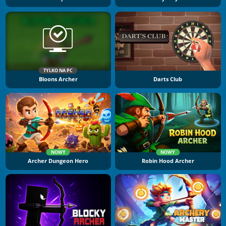
TYLKO NA PC
Bloons Archer
Darts Club
NOWY
NOWY
Archer Dungeon Hero
Robin Hood Archer