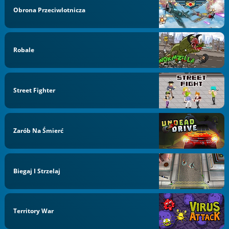
Obrona Przeciwlotnicza
Robale
Street Fighter
Zarób Na Śmierć
Biegaj I Strzelaj
Territory War