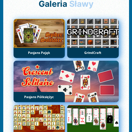
Galeria
Sławy
Pasjans Pająk
GrindCraft
Pasjans Półksiężyc