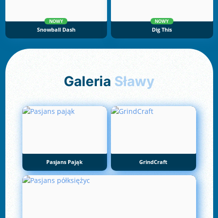
NOWY
NOWY
Snowball Dash
Dig This
Galeria
Sławy
Pasjans Pająk
GrindCraft