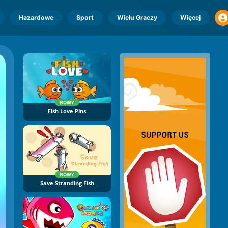
Hazardowe
Sport
Wielu Graczy
Więcej
NOWY
Fish Love Pins
NOWY
Save Stranding Fish