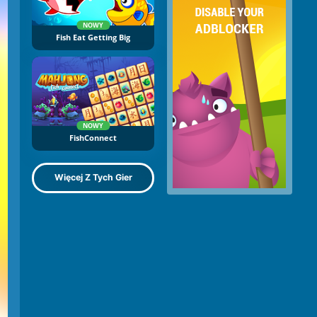
NOWY
Fish Eat Getting Big
NOWY
FishConnect
Więcej Z Tych Gier