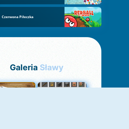
Czerwona Piłeczka
Galeria
Sławy
Pasjans Pająk
GrindCraft