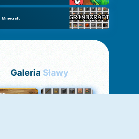
Minecraft
Galeria
Sławy
Pasjans Pająk
GrindCraft