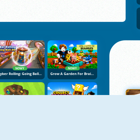
NOWY
NOWY
Cyber Rolling: Going Ball 3D
Grow A Garden For Brainrots
NOWY
NOWY
Backyard Dig Hole 3D Simulator
Collect Brainrot Arena