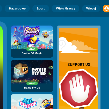
Hazardowe
Sport
Wielu Graczy
Więcej
NOWY
Castle Of Magic
NOWY
Boxie Fly Up