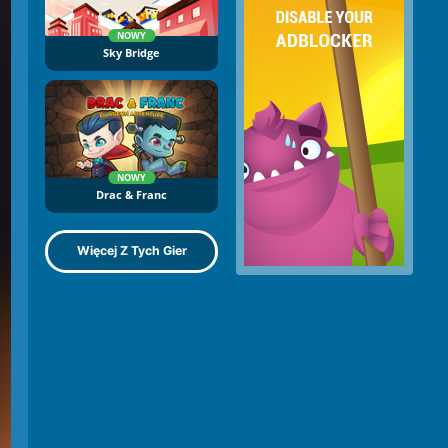
NOWY
Sky Bridge
NOWY
Drac & Franc
Więcej Z Tych Gier