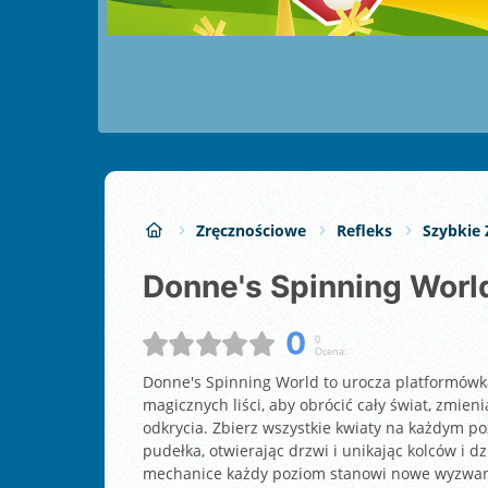
Zręcznościowe
Refleks
Szybkie 
Donne's Spinning Worl
0
0
Ocena:
Donne's Spinning World to urocza platformówka
magicznych liści, aby obrócić cały świat, zmien
odkrycia. Zbierz wszystkie kwiaty na każdym po
pudełka, otwierając drzwi i unikając kolców i d
mechanice każdy poziom stanowi nowe wyzwanie.