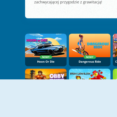
zachwycającej przygodzie z grawitacją!
NOWY
NOWY
Hoon Or Die
Dangerous Ride
NOWY
NOWY
Obby: Pump Up Your Body
Break A Lucky Block