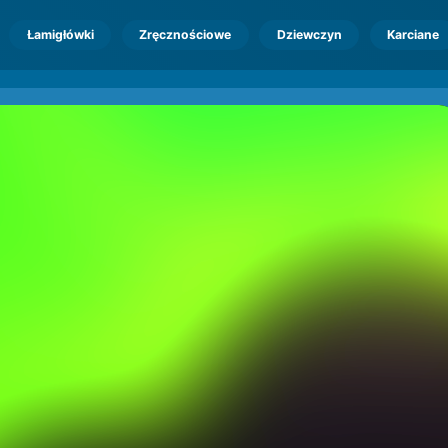
Łamigłówki
Zręcznościowe
Dziewczyn
Karciane