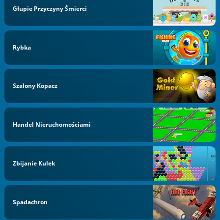
Głupie Przyczyny Śmierci
Rybka
Szalony Kopacz
Handel Nieruchomościami
Zbijanie Kulek
Spadachron