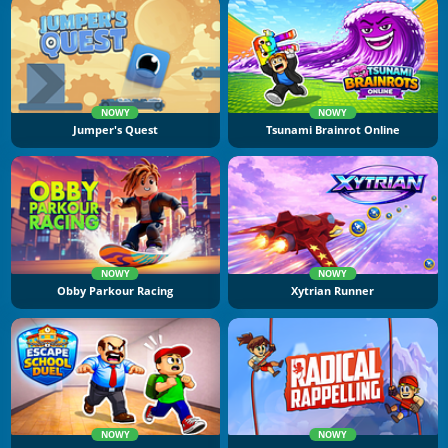
NOWY
NOWY
Jumper's Quest
Tsunami Brainrot Online
NOWY
NOWY
Obby Parkour Racing
Xytrian Runner
NOWY
NOWY