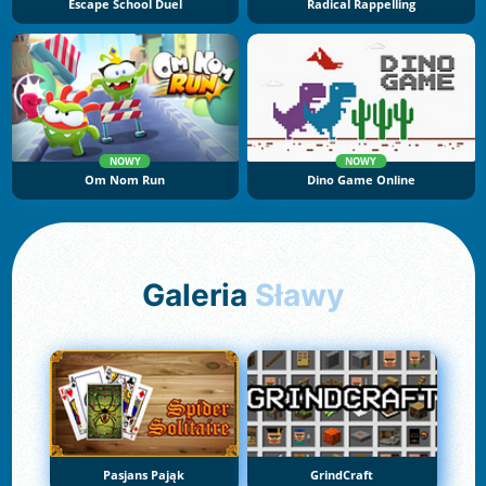
Escape School Duel
Radical Rappelling
NOWY
NOWY
Om Nom Run
Dino Game Online
Galeria
Sławy
Pasjans Pająk
GrindCraft