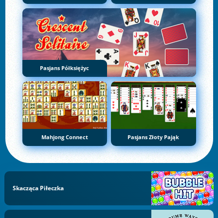
Pasjans Półksiężyc
Mahjong Connect
Pasjans Złoty Pająk
Skacząca Piłeczka