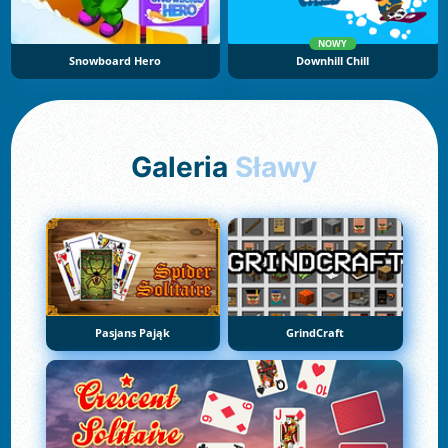
NOWY
Snowboard Hero
Downhill Chill
Galeria
Sławy
Pasjans Pająk
GrindCraft