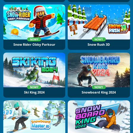
NOWY
NOWY
Snow Rider Obby Parkour
Snow Rush 3D
NOWY
NOWY
Ski King 2024
Snowboard King 2024