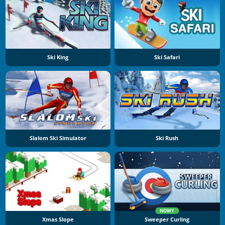
Ski King
Ski Safari
Slalom Ski Simulator
Ski Rush
NOWY
Xmas Slope
Sweeper Curling